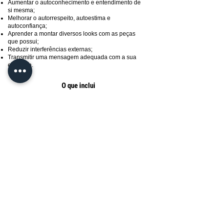
Aumentar o autoconhecimento e entendimento de
si mesma;
Melhorar o autorrespeito, autoestima e
autoconfiança;
Aprender a montar diversos looks com as peças
que possui;
Reduzir interferências externas;
Transmitir uma mensagem adequada com a sua
essência.
O que inclui
A minha consultoria de imagem é
totalmente
personalizada
, desenhada exclusivamente para
atender suas necessidades reais, identificadas
durante uma call de alinhamento.
Essa jornada
vai muito além das roupas
,
proporcionando autoconhecimento e confiança
para você se posicionar no mundo de forma
autêntica e poderosa.
A consultoria pode incluir desde a Análise de Estilo
e Proporção Corporal, Teste de Coloração Pessoal,
Análise Facial com base na Morfopsicologia e
Visagismo, Revitalização do Guarda-roupa,
Personal Shopper, Montagem de Looks, até algo
ainda mais profundo como a construção