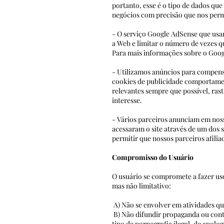
portanto, esse é o tipo de dados que
negócios com precisão que nos permi
- O serviço Google AdSense que usa
a Web e limitar o número de vezes 
Para mais informações sobre
- Utilizamos anúncios para compens
cookies de publicidade comportam
relevantes sempre que possível, ra
interesse.
- Vários parceiros anunciam em noss
acessaram o site através de um d
permitir que nossos parceiros afil
Compromisso do Usuário
O usuário se compromete a fazer us
mas não limitativo:
A) Não se envolver em atividades que
B) Não difundir propaganda ou conte
tipo de pornografia ilegal, de a