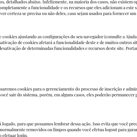
os, detalhados abaixo. Infelizmente, na maioria dos casos, não existem 
r completamente a funcionalidade e os recursos que eles adicionam 
iver certeza se precisa ou não deles, caso sejam usados ​​para fornecer u
e cookies ajustando as configurações do seu navegador (consulte a Ajud
esativação de cookies afetará a funcionalidade deste e de muitos outros si
desativação de determinadas funcionalidades e recursos deste site. Port
saremos cookies para o gerenciamento do processo de inscrição e admini
você sair do sistema, porém, em alguns casos, eles poderão permanecer 
eu site ao sair.
 logado, para que possamos lembrar dessa ação. Isso evita que você preci
 normalmente removidos ou limpos quando você efetua logout para garan
reas restritas ao efetuar login.