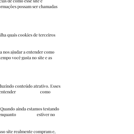
ias de como esse site é
nformações possam ser chamadas
lha quais cookies de terceiros
ara nos ajudar a entender como
empo você gasta no site e as
e.
oduzindo conteúdo atrativo. Esses
nos ajuda a entender como
. Quando ainda estamos testando
sistente enquanto estiver no
osso site realmente compram e,