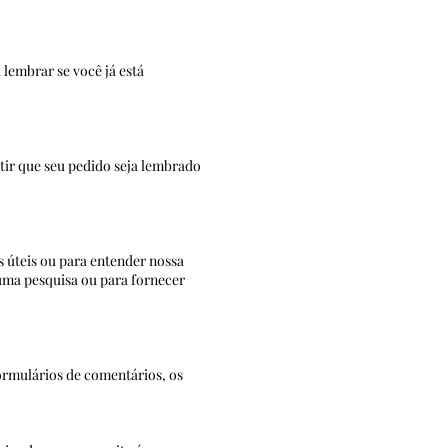
 lembrar se você já está
inscritos / não inscritos.
ntir que seu pedido seja lembrado
 úteis ou para entender nossa
uma pesquisa ou para fornecer
ormulários de comentários, os
espondência futura.