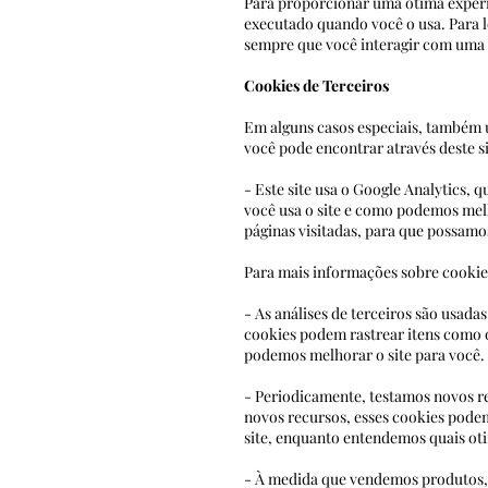
Para proporcionar uma ótima experiê
executado quando você o usa. Para 
sempre que você interagir
Cookies de Terceiros
Em alguns casos especiais, também u
você pode encontrar através deste s
- Este site usa o Google Analytics, 
você usa o site e como podemos melh
páginas visitadas, para 
Para mais informações sobre cookies
- As análises de terceiros são usada
cookies podem rastrear itens com
podemos melhorar o site para você.
- Periodicamente, testamos novos re
novos recursos, esses cookies po
site, enquanto entendemos quais ot
- À medida que vendemos produtos, 