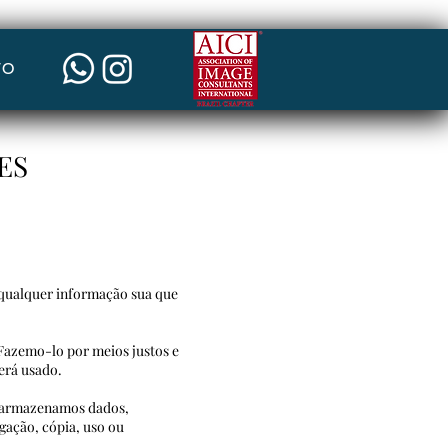
TO
ES
a qualquer informação sua que
Fazemo-lo por meios justos e
erá usado.
do armazenamos dados,
divulgação, cópia, uso ou