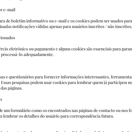
or e-mail
tura de boletim informativo ou e-mail e os cookies podem ser usados ​​para
 determinadas notificações válidas apenas para usuários 
cionados
mércio eletrônico ou pagamento e alguns cookies são essenciais para gara
a que possamos processá-lo adequadamente.
s e questionários para fornecer informações interessantes, ferramentas
. Essas pesquisas podem usar cookies para lembrar quem já participou n
após a alteração das páginas.
os
e um formulário como os encontrados nas páginas de contacto ou nos f
rados para lembrar os detalhes do usuário para corr