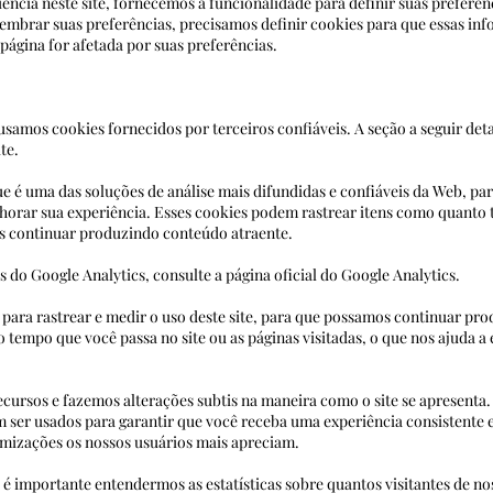
ncia neste site, fornecemos a funcionalidade para definir suas preferênc
lembrar suas preferências, precisamos definir cookies para que essas i
 com uma página for afetada por suas preferências.
samos cookies fornecidos por terceiros confiáveis. A seção a seguir deta
ite.
que é uma das soluções de análise mais difundidas e confiáveis ​​da Web, p
orar sua experiência. Esses cookies podem rastrear itens como quanto t
que possamos continuar produzindo conteúdo atraent
 do Google Analytics, consulte a página oficial do Google Analytics.
s para rastrear e medir o uso deste site, para que possamos continuar pr
o o tempo que você passa no site ou as páginas visitadas, o que 
cursos e fazemos alterações subtis na maneira como o site se apresenta
dem ser usados ​​para garantir que você receba uma experiência con
imizações os nossos usuários mais apreciam.
é importante entendermos as estatísticas sobre quantos visitantes de n