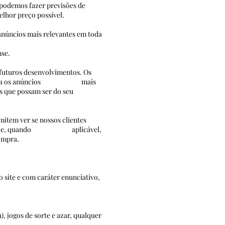
e podemos fazer previsões de
elhor preço possível.
anúncios mais relevantes em toda
cidade do Google AdSense.
 futuros desenvolvimentos. Os
ocê forneça os anúncios mais
s que possam ser do seu
item ver se nossos clientes
uadamente e, quando aplicável,
ompra.
 site e com caráter enunciativo,
, jogos de sorte e azar, qualquer