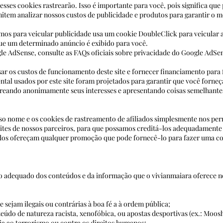
 esses cookies rastrearão. Isso é importante para você, pois significa qu
tem analizar nossos custos de publicidade e produtos para garantir o m
mos para veicular publicidade usa um cookie DoubleClick para veicular 
que um determinado anúncio é exibido para você.
 o Google AdSense, consulte as FAQs oficiais sobre priva
ar os custos de funcionamento deste site e fornecer financiamento para
ental usados ​​por este site foram projetados para garantir que v
streando anonimamente seus interesses e apresentando coisas semelhante
o nome e os cookies de rastreamento de afiliados simplesmente nos perm
os sites de nossos parceiros, para que possamos creditá-los adeq
iados ofereçam qualquer promoção que pode fornecê-lo para fazer uma c
o adequado dos conteúdos e da informação que o vivianmaiara oferece no
 sejam ilegais ou contrárias à boa fé a à ordem pública;
údo de natureza racista, xenofóbica, ou apostas desportivas (ex.: Moosh)
pologia ao terrorismo ou contra os direitos humanos;