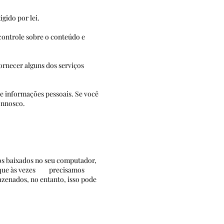
igido por lei.
 controle sobre o conteúdo e
e.
ornecer alguns dos serviços
 e informações pessoais. Se você
 connosco.
vos baixados no seu computador,
or que às vezes precisamos
zenados, no entanto, isso pode